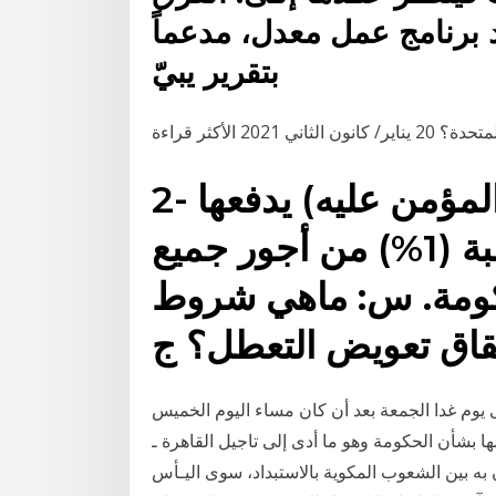
د برنامج عمل معدل، مدعماً
بتقرير يبيّ
2 الأكثر قراءة
2- نسبة (1%) من اجر العامل (المؤمن عليه) يدفعها
صاحب العمل. 3- نسبة (1%) من أجور جميع
حكومة. س: ماهي شروط
لى يوم غدا الجمعة بعد أن كان مساء اليوم الخميس
ا بشأن الحكومة وهو ما أدى إلى تاجيل القاهرة ـ
به بين الشعوب المكوية بالاستبداد، سوى اليـأس