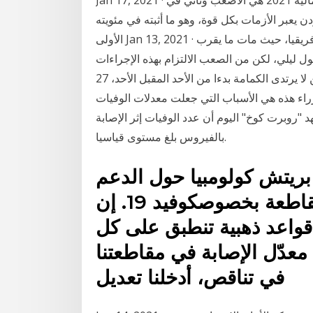
Jan 17, 2021 · وقال العسعس إن الموازنة التي تقدمها الحكومة للسنة المالية 2021 هي الأصعب وتأتي في
 يعبر الأزمات بكل قوة، وهو ما أثبته في مئويته
الأولى Jan 13, 2021 · لكن جنوب أفريقيا هي الدولة الأكثر تضرراً من الوباء في إفريقيا، حيث مات ما يقرب
تجول ليلي، لكن من الصعب الالتزام بهذه الإجراءات
هناك، حيث يعيش الحكومة: غرامة فورية 50 جنيها لكل من لا يرتدى الكمامة بدءا من الأحد المقبل الأحد، 27
رئيس الوزراء هذه هي الأسباب التي جعلت معدلات الوفيات
 "روبرت كوخ" اليوم أن عدد الوفيات إثر الإصابة
بالفيروس بلغ مستوى قياسيا.
بريتش كولومبيا حول الدعم
والمعلومات المقدمة من المقاطعة بخصوصكوفيد 19. إن
قواعد ذهبية تنطبق على كل
عدّل الإصابة في مقاطعتنا
في تناقص، أدخلنا تعديل