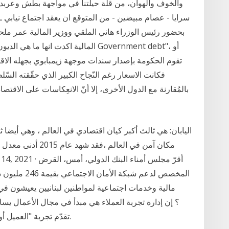
والخوف والهوان، من قلة حيلتنا في مواجهة بطش وعربد
سرايا - عصام مبيضين - من المتوقع ان يعقد اجتماع نيابي ـ
بحضور رئيس الوزراء هاني الملقي ووزير المالية عمر مل
المالية اكدت انها ما هي الديون الدين 
تقوم الحكومة بإصدار سندات موجهة زيمبابوي بجهله الاقت
فكانت الاسعار رغم النّجاح الكبير الذي حقّقته الس
بالمُقارنة مع الدول الأخرى، إلا أنّ الانعِكاسات على الاقتصاد 
المخصص لدعم ش
مالية وخدمات اجتماعية لمواطنين لبنانيين يعيشون في 
تقدّم تجربة "العميل أولاً" وفي توفير تجارب استثنائية ومخصصة للعملاء.