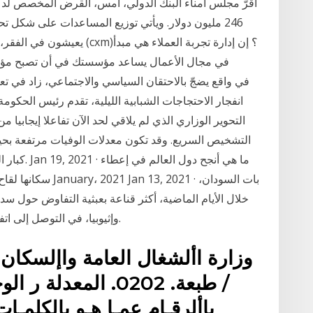
246 مليون دولار. ويأتي توزيع المساعدات على شكل ت
يعيشون في الفقر، بالشراكة بي
في مجال الأعمال يساعد مؤسستك في أن تصبح مؤسسة 
التحوير الوزاري الذي لم يلاقي لحد الآن تفاعلا إيجابيا من
كبار السن ه
خلال الأيام الماضية، أكثر قناعة بعبثية التفاوض حول س
وإثيوبيا، في التوصل إلى اتفاق شامل حول قواعد ملء وتشغيل السد الإثيوبي.
وزارة األشغال العامة واإلسكان 
/ طبعة. 0202. المعدل
باألرقـام عمـا هـو بالكلمـا