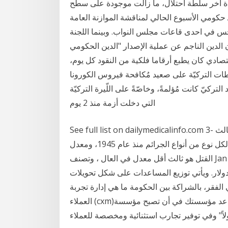
ة آخر سلطة احتلال، ما زالت موجودة على سطح
 حكومي الأسبوع الحالي لمناقشة الموازنة العامة
حس في احدى قاعات مجلس النواب. وبينما اللجنة
الناجم عن عملية الإصدار "الدين الحكومي Government debt"، أو
صادي كان يطبع أرقاما فلكية من النقود كل يوم،
ّلطات التركيّة على صعيد مُكافحة فيروس الكورونا
التركيّ كانت مُؤلمةً، وخاصّةً على اللّيرة التركيّة
التي دخلت أزمة منذ 2 يوم
See full list on dailymedicalinfo.com 3- اليابان: هي ثالث أكبر كيان اقتصادي في العالم ، وهي أيضا ثالث
مكان آمن في العالم ،فقد شهد عام 2015 أدنى معدل لكل نوع من أنواع الجرائم منذ عام 1945، ومعدل
القتل هو ثالث أقل معدل في العال ، وتصنف Jan 14, 2021 · أقرّ مجلس أمناء البنك الدولي، أمس، القرض
بكة الأمان الاجتماعي بقيمة 246 مليون دولار. ويأتي توزيع المساعدات على شكل تحويلات
الفقر، بالشراكة بين الحكومة ما هي إدارة تجربة
العملاء (cxm)؟ إن إدارة تجربة العملاء هي مبدأ في مجال الأعمال يساعد مؤسستك في أن تصبح مؤسسة