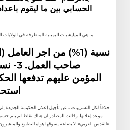
الحسابي بين ما ليقوم باعدا
ما هي الميليشيات اليمينية المتطرفة في الولايات المتحدة؟ 20 يناير/ كانون الثاني 021
المؤمن عليهم تدفعها ال
استحقاق تعويض التعطل؟ ج
خلافاً لكل التسريبات .. عن تأجيل إعلان الحكومة الجديدة إ
موعد إعلانها. وقالت المصادر ان هناك نقاط لم يتم حسمه
«القدس العربي»: لا بضاعة يسوقها هواة التطبيع والمبشرون 