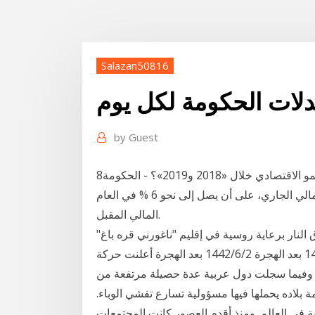
Salazan50816
لات الحكومة لكل يوم
by
Guest
8‏‏/6‏‏/1442 بعد الهجرة ما هي توقعات الوزارة لمعدلات النمو الاقتصادي خلال «2018 و2019»؟ - الحكومة
تتوقع معدلات نمو ما بين 5.3 % و5.5 % خلال العام المالي الجاري، على أن يصل إلى نحو 6 % في العام
المالي المقبل.
نار برعاية روسية في إقليم "ناغورني قره باغ"
اهتمامات الصحف الإيرانية الصادرة اليوم الاربعاء، 4‏‏/6‏‏/1442 بعد الهجرة 2‏‏/6‏‏/1442 بعد الهجرة أعلنت حركة
 وفيما سجلت دول عربية عدة حصيلة مرتفعة من
لاده يحملها فيها مسؤولية تسارع تفشي الوباء.
ي العالم. ومنذ أقدم العصور كانت المجتمعات