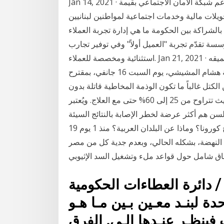
Jan 14, 2021 · أقرّ مجلس أمناء البنك الدولي، أمس، القرض المخصص لدعم شبكة الأمان الاجتماعي بقيمة
حويلات مالية وخدمات اجتماعية لمواطنين لبنانيين
ن الحكومة ما هي إدارة تجربة العملاء (cxm)؟ إن إدارة تجربة العملاء هي مبدأ
تقدّم تجربة "العميل أولاً" وفي توفير تجارب
استثنائية ومخصصة للعملاء. Jan 21, 2021 · في واقع يضجّ بالاحتقان السياسي والاجتماعي، زاد في تعميقه
انفجار الاحتجاجات الشبابية الليلية، تقدم رئيس الحكومة هشام المشيشي، يوم السبت 16 جانفي، بمقترح
 الكتل غالباً ما تكون الوذمة المخاطية قاتلة بدون
التشخيص السريع. وقد تكون معدلات الوفيات مرتفعة بحيث تتراوح من 25 إلى 60% حتى مع العلاج. ويُعتبر
م أكثر عرضة لخطر الإصابة بالنتائج السيئة. Jan 19, 2021 · ما هي أنجح دول العالم في إعطاء
سكانها لقاح كورونا؟ وماذا عن البلدان العربية؟ منذ 1 يوم 19 January، 2021 Jan 13, 2021 · بات السودان،
د النهضة، بشكله الحالي، وبعدم جدية كل من مصر
/ دائرة العطاءات الحكومية
ة ر الوحدة لبنـد معـين بـين مـا هـو
ت فينظـر عنـدها إلـى. الفرق